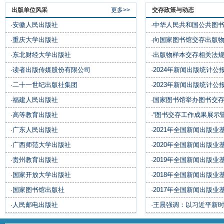
出版单位风采
更多>>
交存政策与动态
·
安徽人民出版社
·
中华人民共和国公共图
·
重庆大学出版社
·
向国家图书馆交存出版
·
东北财经大学出版社
·
出版物样本交存相关法
·
读者出版传媒股份有限公司
·
2024年新闻出版统计公
·
二十一世纪出版社集团
·
2023年新闻出版统计公
·
福建人民出版社
·
国家图书馆举办图书交
·
高等教育出版社
·
“图书交存工作成果展示
·
广东人民出版社
·
2021年全国新闻出版业
·
广西师范大学出版社
·
2020年全国新闻出版业
·
贵州教育出版社
·
2019年全国新闻出版业
·
国家开放大学出版社
·
2018年全国新闻出版业
·
国家图书馆出版社
·
2017年全国新闻出版业
·
人民邮电出版社
·
王晨强调：以习近平新