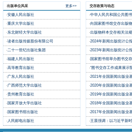
出版单位风采
更多>>
交存政策与动态
·
安徽人民出版社
·
中华人民共和国公共图
·
重庆大学出版社
·
向国家图书馆交存出版
·
东北财经大学出版社
·
出版物样本交存相关法
·
读者出版传媒股份有限公司
·
2024年新闻出版统计公
·
二十一世纪出版社集团
·
2023年新闻出版统计公
·
福建人民出版社
·
国家图书馆举办图书交
·
高等教育出版社
·
“图书交存工作成果展示
·
广东人民出版社
·
2021年全国新闻出版业
·
广西师范大学出版社
·
2020年全国新闻出版业
·
贵州教育出版社
·
2019年全国新闻出版业
·
国家开放大学出版社
·
2018年全国新闻出版业
·
国家图书馆出版社
·
2017年全国新闻出版业
·
人民邮电出版社
·
王晨强调：以习近平新